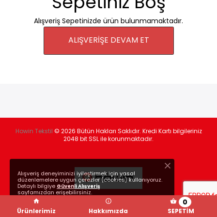
Sepetiniz Boş
Alışveriş Sepetinizde ürün bulunmamaktadır.
ALIŞVERİŞE DEVAM ET
Howin Tekstil
© 2026
Bütün Hakları Saklıdır.
Kredi Kartı bilgileriniz
2048 bit SSL ile korunmaktadır.
Alışveriş deneyiminizi iyileştirmek için yasal
düzenlemelere uygun çerezler (cookies) kullanıyoruz.
Detaylı bilgiye
Güvenli Alışveriş
sayfamızdan erişebilirsiniz.
0
© Bu Websitesi
nlksoft™
yazılımı kullanarak oluşturulmuştur.
Ürünlerimiz
Hakkımızda
SEPETİM