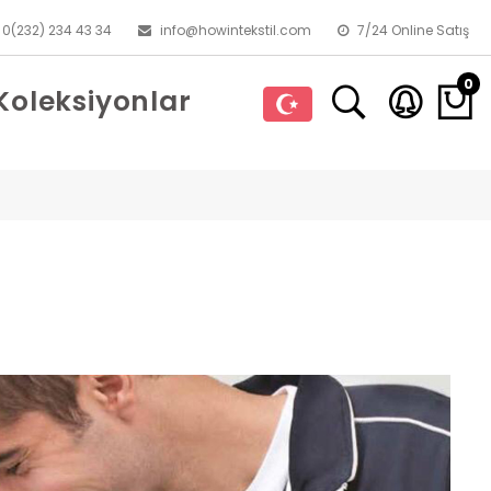
0(232) 234 43 34
info@howintekstil.com
7/24 Online Satış
0
Koleksiyonlar