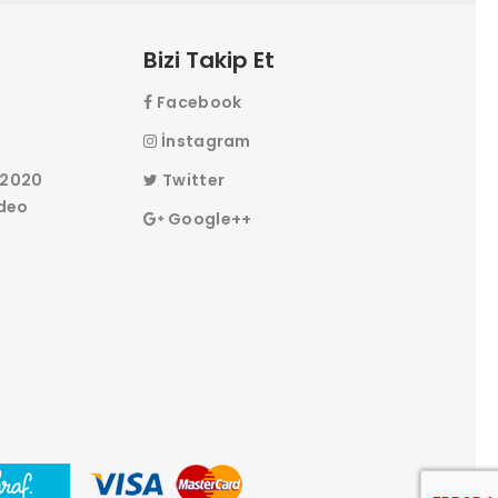
Bizi Takip Et
Facebook
r
İnstagram
 2020
Twitter
deo
Google++