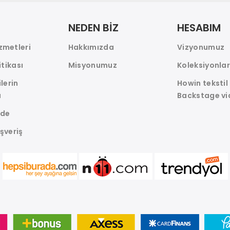
NEDEN BİZ
HESABIM
zmetleri
Hakkımızda
Vizyonumuz
itikası
Misyonumuz
Koleksiyonla
ilerin
Howin tekstil
ı
Backstage vi
ade
ışveriş