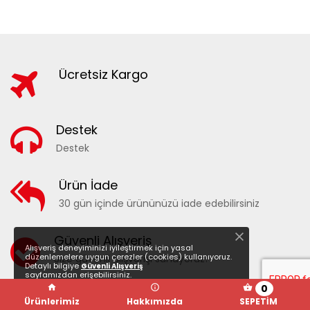
Ücretsiz Kargo
Destek
Destek
20210 - DESENLİ KADIN DENİZ ŞORTU
Ürün İade
30 gün içinde ürününüzü iade edebilirsiniz
FAVORILERE EKLE
KARŞILAŞTIR
Güvenli Alışveriş
Alışveriş deneyiminizi iyileştirmek için yasal
düzenlemelere uygun çerezler (cookies) kullanıyoruz.
Size güvenli alışverişi sunuyoruz!
Detaylı bilgiye
Güvenli Alışveriş
sayfamızdan erişebilirsiniz.
0
Ürünlerimiz
Hakkımızda
SEPETİM