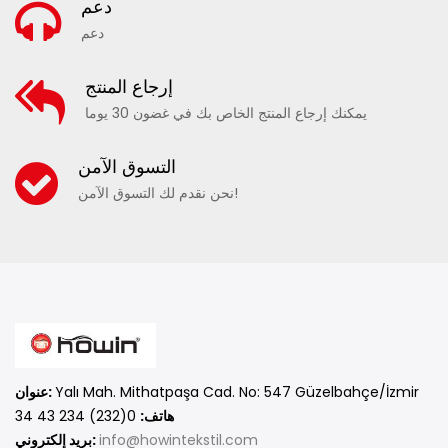
دعم
دعم
إرجاع المنتج
يمكنك إرجاع المنتج الخاص بك في غضون 30 يوما
20190 - كابري منقوش للرجال
التسوق الآمن
نحن نقدم لك التسوق الآمن!
مقارنة
أضف إلى المفضلة
Yalı Mah. Mithatpaşa Cad. No: 547 Güzelbahçe/İzmir
عنوان:
هاتف:
0(232) 234 43 34
info@howintekstil.com
بريد إلكتروني: