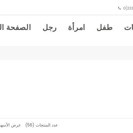
0(232
ت
طفل
امرأة
رجل
الصفحة ال
عدد المنتجات (56)
عرض الأسهم