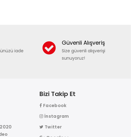
Güvenli Alışveriş
nünüzü iade
Size güvenli alışverişi
sunuyoruz!
Bizi Takip Et
Facebook
r
İnstagram
 2020
Twitter
deo