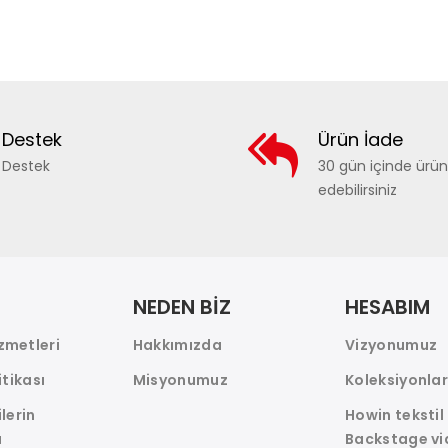
Destek
Ürün İade
Destek
30 gün içinde ürü
edebilirsiniz
NEDEN BİZ
HESABIM
zmetleri
Hakkımızda
Vizyonumuz
itikası
Misyonumuz
Koleksiyonla
ilerin
Howin tekstil
ı
Backstage vi