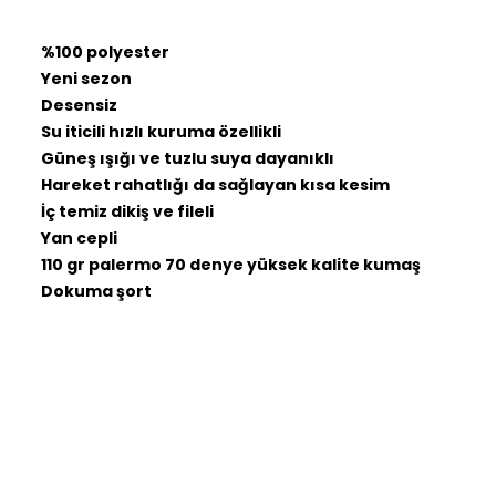
%100 polyester
Yeni sezon
Desensiz
Su iticili hızlı kuruma özellikli
Güneş ışığı ve tuzlu suya dayanıklı
Hareket rahatlığı da sağlayan kısa kesim
İç temiz dikiş ve fileli
Yan cepli
110 gr palermo 70 denye yüksek kalite kumaş
Dokuma şort