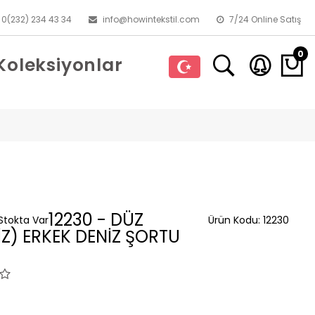
0(232) 234 43 34
info@howintekstil.com
7/24 Online Satış
0
Koleksiyonlar
12230 - DÜZ
Stokta Var
Ürün Kodu:
12230
İZ) ERKEK DENİZ ŞORTU