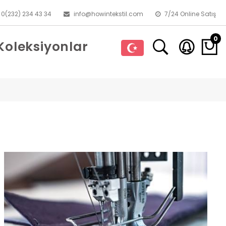
0(232) 234 43 34
info@howintekstil.com
7/24 Online Satış
0
Koleksiyonlar