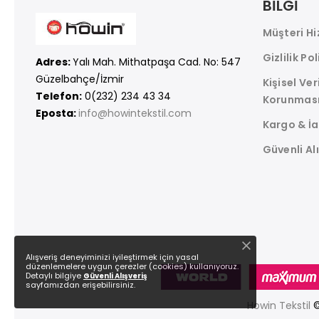
BİLGİ
Müşteri Hi
Gizlilik Pol
Adres:
Yalı Mah. Mithatpaşa Cad. No: 547
Güzelbahçe/İzmir
Kişisel Ver
Telefon:
0(232) 234 43 34
Korunmas
Eposta:
info@howintekstil.com
Kargo & İ
Güvenli Al
Alışveriş deneyiminizi iyileştirmek için yasal
düzenlemelere uygun çerezler (cookies) kullanıyoruz.
Detaylı bilgiye
Güvenli Alışveriş
sayfamızdan erişebilirsiniz.
Howin Tekstil
©