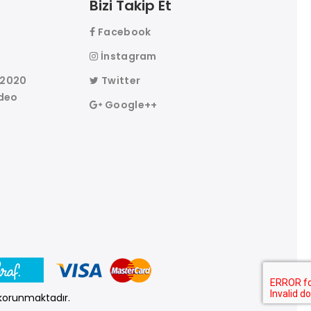
Bizi Takip Et
Facebook
r
İnstagram
 2020
Twitter
deo
Google++
e korunmaktadır.