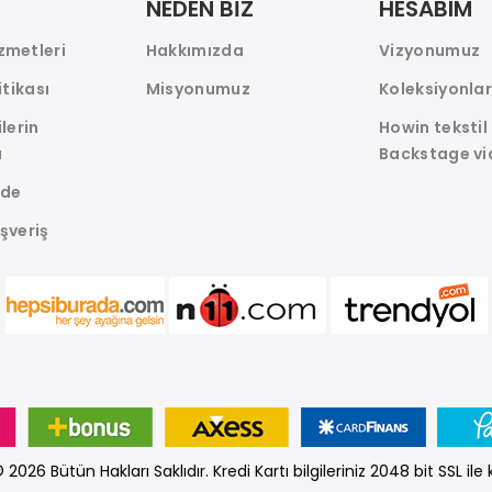
NEDEN BİZ
HESABIM
zmetleri
Hakkımızda
Vizyonumuz
itikası
Misyonumuz
Koleksiyonla
ilerin
Howin tekstil
ı
Backstage vi
ade
ışveriş
 2026 Bütün Hakları Saklıdır. Kredi Kartı bilgileriniz 2048 bit SSL il