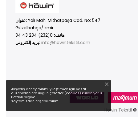
Yalı Mah. Mithatpaşa Cad. No: 547
عنوان:
Güzelbahçe/İzmir
هاتف:
0(232) 234 43 34
info@howintekstil.com
بريد إلكتروني:
Alışveriş deneyiminizi iyileştirmek için yasal
düzenlemelere uygun çerezler (cookies) kullanıyoruz.
Detaylı bilgiye
sayfamızdan erişebilirsiniz.
Howin Tekstil