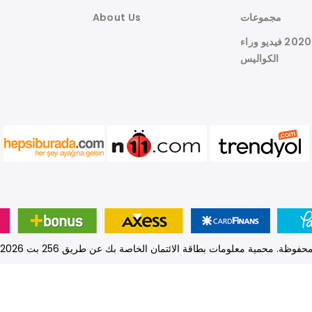
مجموعات
About Us
هوين النسيج 2020 فيديو وراء
الكواليس
nlksoft™
© تم إنشاء هذا الموقع باستخدام برنامج .