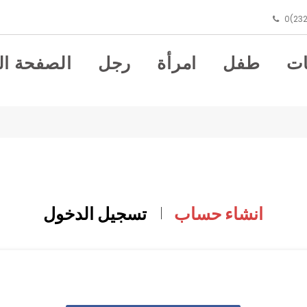
0(232
ت
طفل
امرأة
رجل
الصفحة ال
انشاء حساب
تسجيل الدخول