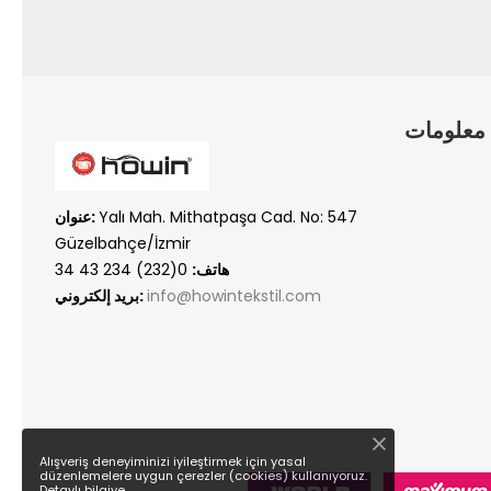
معلومات
Yalı Mah. Mithatpaşa Cad. No: 547
عنوان:
Güzelbahçe/İzmir
هاتف:
0(232) 234 43 34
info@howintekstil.com
بريد إلكتروني:
Alışveriş deneyiminizi iyileştirmek için yasal
düzenlemelere uygun çerezler (cookies) kullanıyoruz.
Detaylı bilgiye