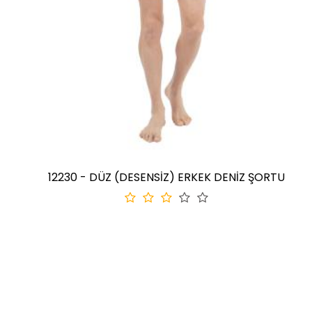
12230 - DÜZ (DESENSİZ) ERKEK DENİZ ŞORTU