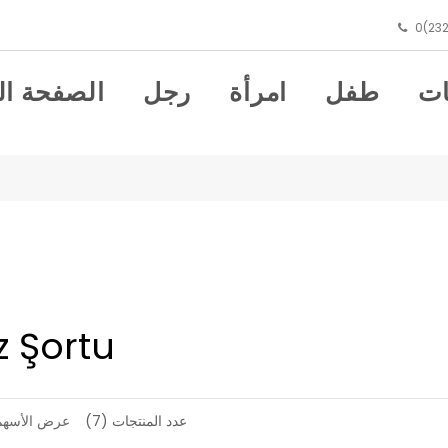
0(232
ت
طفل
امرأة
رجل
الصفحة ال
z Şortu
عدد المنتجات (7)
عرض الأسهم