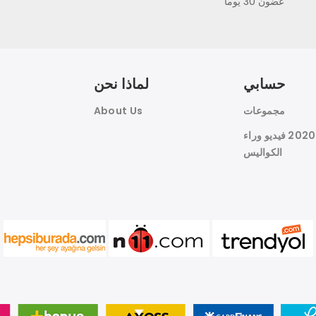
غضون 30 يوما
17045 - تميم الرجال السراويل البحرية
حسابي
لماذا نحن
مجموعات
About Us
مقارنة
أضف إلى المفضلة
هوين النسيج 2020 فيديو وراء
الكواليس